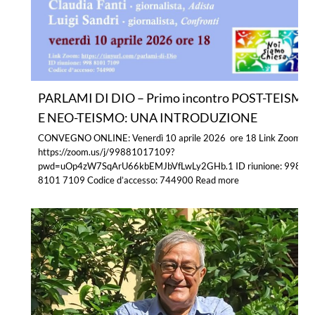
PARLAMI DI DIO – Primo incontro POST-TEISMO
E NEO-TEISMO: UNA INTRODUZIONE
CONVEGNO ONLINE: Venerdì 10 aprile 2026 ore 18 Link Zoom:
https://zoom.us/j/99881017109?
pwd=uOp4zW7SqArU66kbEMJbVfLwLy2GHb.1 ID riunione: 998
8101 7109 Codice d’accesso: 744900
Read more