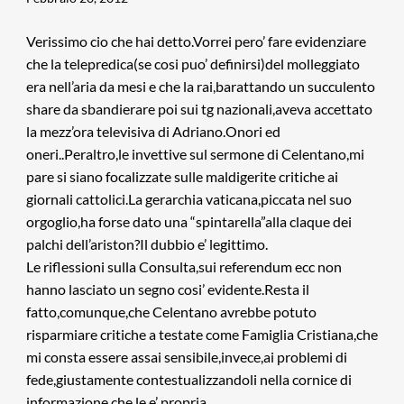
Verissimo cio che hai detto.Vorrei pero’ fare evidenziare
che la telepredica(se cosi puo’ definirsi)del molleggiato
era nell’aria da mesi e che la rai,barattando un succulento
share da sbandierare poi sui tg nazionali,aveva accettato
la mezz’ora televisiva di Adriano.Onori ed
oneri..Peraltro,le invettive sul sermone di Celentano,mi
pare si siano focalizzate sulle maldigerite critiche ai
giornali cattolici.La gerarchia vaticana,piccata nel suo
orgoglio,ha forse dato una “spintarella”alla claque dei
palchi dell’ariston?Il dubbio e’ legittimo.
Le riflessioni sulla Consulta,sui referendum ecc non
hanno lasciato un segno cosi’ evidente.Resta il
fatto,comunque,che Celentano avrebbe potuto
risparmiare critiche a testate come Famiglia Cristiana,che
mi consta essere assai sensibile,invece,ai problemi di
fede,giustamente contestualizzandoli nella cornice di
informazione che le e’ propria.