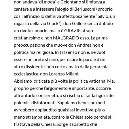
non andava “di moda” e Celentano si limitava a
cantare e a intessere l’elogio di Berlusconi (proprio
così: all’inizio lo definiva affettuosamente “Silvio, un
ragazzo della via Gluck”), don Gallo è senza dubbio
un rivoluzionario; ma lo è GRAZIE al suo
cristianesimo e non MALGRADO esso. La prima
preoccupazione che muove don Andrea non è
politica ma religiosa. In tal senso non è, né vuol
essere un prete strano, per usare le parole d’un
altro dissidente, non certo amato dalla gerarchia
ecclesiastica, don Lorenzo Milani.
Abbiamo criticata più volte la politica vaticana. Ma,
proprio perché l’argomento è importante, occorre
affrontarlo con serietà, o si rischia di far la figura dei
polemici disinformati. Sappiamo bene che molti
avrebbero applaudito qualsiasi invettiva, più o
meno strampalata, contro la Chiesa solo perché si
trattava della Chiesa. Sorge il sospetto che