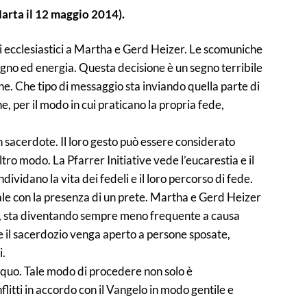
Marta il 12 maggio 2014).
i ecclesiastici a Martha e Gerd Heizer. Le scomuniche
no ed energia. Questa decisione è un segno terribile
ne. Che tipo di messaggio sta inviando quella parte di
, per il modo in cui praticano la propria fede,
 sacerdote. Il loro gesto può essere considerato
ro modo. La Pfarrer Initiative vede l’eucarestia e il
ividano la vita dei fedeli e il loro percorso di fede.
ale con la presenza di un prete. Martha e Gerd Heizer
ità, sta diventando sempre meno frequente a causa
e il sacerdozio venga aperto a persone sposate,
i.
equo. Tale modo di procedere non solo è
litti in accordo con il Vangelo in modo gentile e