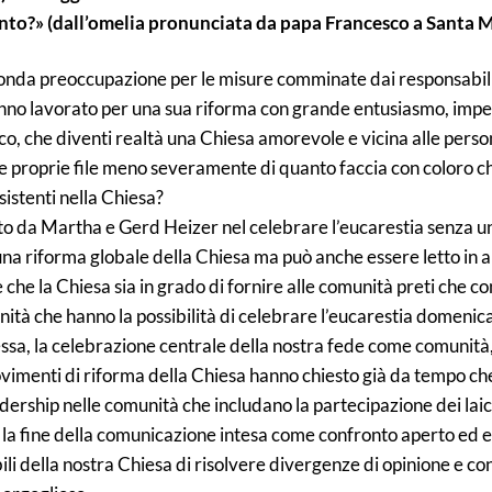
Santo?» (dall’omelia pronunciata da papa Francesco a Santa 
ofonda preoccupazione per le misure comminate dai responsabil
nno lavorato per una sua riforma con grande entusiasmo, impeg
co, che diventi realtà una Chiesa amorevole e vicina alle perso
lle proprie file meno severamente di quanto faccia con coloro che
sistenti nella Chiesa?
uto da Martha e Gerd Heizer nel celebrare l’eucarestia senza un
na riforma globale della Chiesa ma può anche essere letto in alt
e la Chiesa sia in grado di fornire alle comunità preti che cond
ità che hanno la possibilità di celebrare l’eucarestia domenic
a messa, la celebrazione centrale della nostra fede come comun
ovimenti di riforma della Chiesa hanno chiesto già da tempo ch
dership nelle comunità che includano la partecipazione dei laic
 la fine della comunicazione intesa come confronto aperto ed 
i della nostra Chiesa di risolvere divergenze di opinione e conf