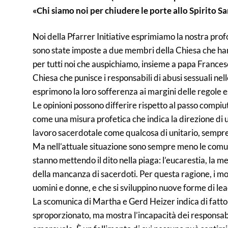
«Chi siamo noi per chiudere le porte allo Spirito 
Noi della Pfarrer Initiative esprimiamo la nostra pr
sono state imposte a due membri della Chiesa che ha
per tutti noi che auspichiamo, insieme a papa Frances
Chiesa che punisce i responsabili di abusi sessuali ne
esprimono la loro sofferenza ai margini delle regole e
Le opinioni possono differire rispetto al passo compi
come una misura profetica che indica la direzione di u
lavoro sacerdotale come qualcosa di unitario, sempre ch
Ma nell’attuale situazione sono sempre meno le comun
stanno mettendo il dito nella piaga: l’eucarestia, l
della mancanza di sacerdoti. Per questa ragione, i m
uomini e donne, e che si sviluppino nuove forme di lea
La scomunica di Martha e Gerd Heizer indica di fatto
sproporzionato, ma mostra l’incapacità dei responsabil