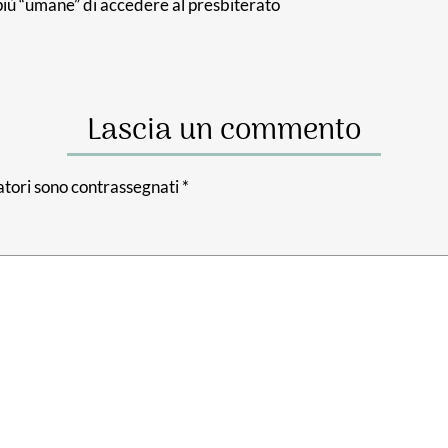
iù “umane” di accedere al presbiterato
Lascia un commento
atori sono contrassegnati
*